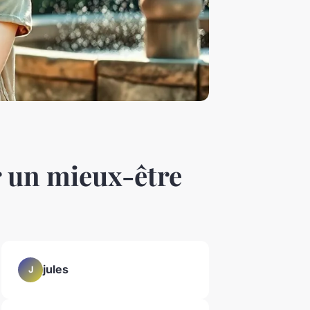
r un mieux-être
jules
J