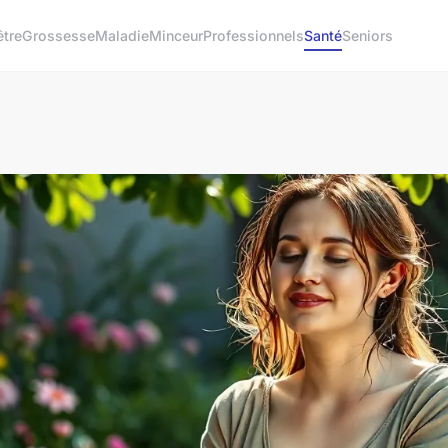
être
Grossesse
Maladie
Minceur
Professionnels
Santé
Seniors