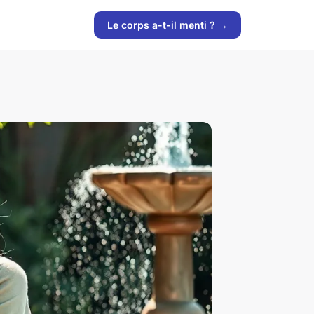
Le corps a-t-il menti ? →