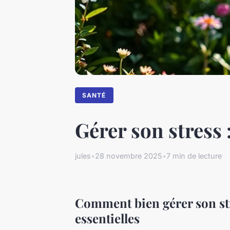
SANTÉ
Gérer son stress
jules
•
28 novembre 2025
•
7 min de lecture
Comment bien gérer son str
essentielles