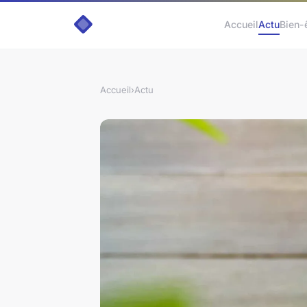
Accueil
Actu
Bien-
Accueil
›
Actu