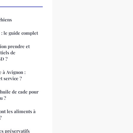
chiens
e : le guide complet
ion prendre et
tiels de
BD ?
e à Avignon :
t service ?
l'huile de cade pour
u ?
ont les aliments à
?
es préservatifs