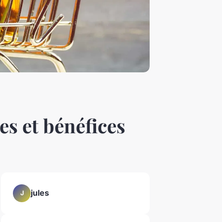
es et bénéfices
jules
J