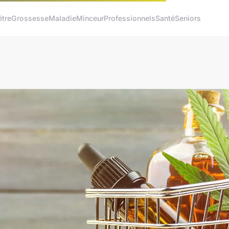
être
Grossesse
Maladie
Minceur
Professionnels
Santé
Seniors