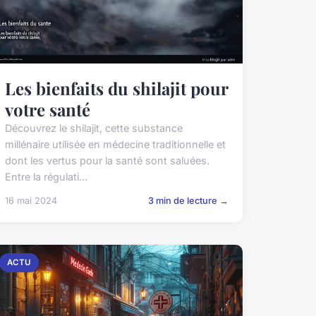
Les bienfaits du shilajit pour
votre santé
Découvrez le shilajit, cette substance
millénaire utilisée en médecine traditionnelle et
dont les vertus pour la santé sont saluées.
Entre la régulati...
16 mai 2024
3 min de lecture →
ACTU