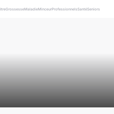
être
Grossesse
Maladie
Minceur
Professionnels
Santé
Seniors