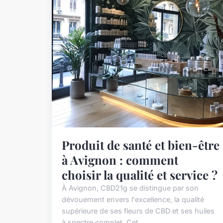
Produit de santé et bien-être
à Avignon : comment
choisir la qualité et service ?
À Avignon, CBD21g se distingue par son
dévouement envers l'excellence, la qualité
supérieure de ses fleurs de CBD et ses huiles
à spectre complet. Cet...