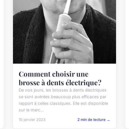
Comment choisir une
brosse à dents électrique ?
De nos jours, les brosses à dents électriques
se sont avérées beaucoup plus efficaces par
rapport à celles classiques. Elle est disponible
sur le marc...
10 janvier 2023
2 min de lecture →