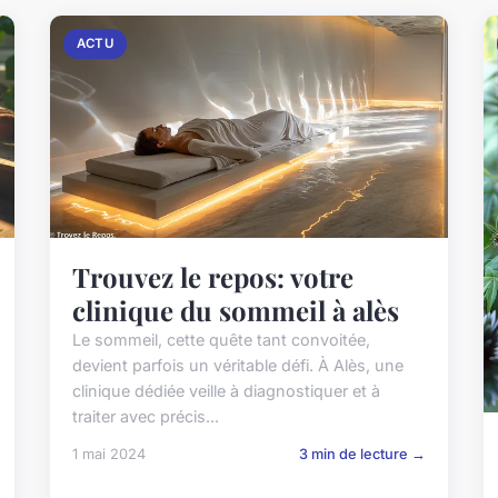
ACTU
Trouvez le repos: votre
clinique du sommeil à alès
Le sommeil, cette quête tant convoitée,
devient parfois un véritable défi. À Alès, une
clinique dédiée veille à diagnostiquer et à
traiter avec précis...
1 mai 2024
3 min de lecture →