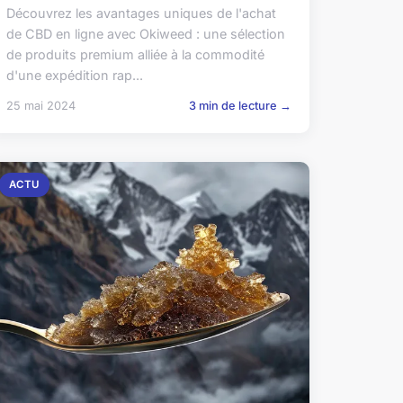
Découvrez les avantages uniques de l'achat
de CBD en ligne avec Okiweed : une sélection
de produits premium alliée à la commodité
d'une expédition rap...
25 mai 2024
3 min de lecture →
ACTU