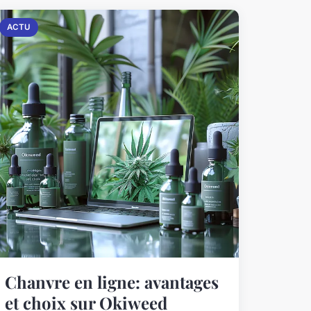
ACTU
Chanvre en ligne: avantages
et choix sur Okiweed