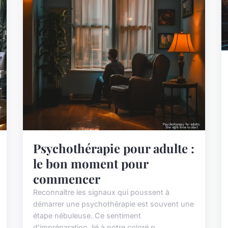
Psychothérapie pour adulte :
le bon moment pour
commencer
Reconnaître les signaux qui poussent à
démarrer une psychothérapie est souvent une
étape nébuleuse. Ce sentiment
d'impréparation, lié à notre coloré p...