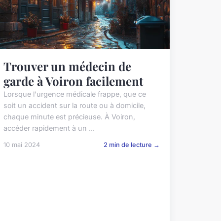
Trouver un médecin de
garde à Voiron facilement
Lorsque l'urgence médicale frappe, que ce
soit un accident sur la route ou à domicile,
chaque minute est précieuse. À Voiron,
accéder rapidement à un ...
10 mai 2024
2 min de lecture →