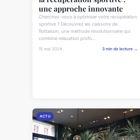
une approche innovante
Cherchez-vous à optimiser votre récupération
sportive ? Découvrez les caissons de
flottaison, une méthode révolutionnaire qui
combine relaxation profo...
15 mai 2024
3 min de lecture →
ACTU