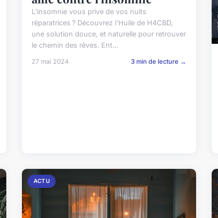
L'insomnie vous prive de vos nuits
réparatrices ? Découvrez l'Huile de H4CBD,
une solution douce, et naturelle pour retrouver
le chemin des rêves. Ent...
27 mai 2024
3 min de lecture →
ACTU