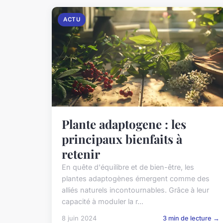
ACTU
Plante adaptogene : les
principaux bienfaits à
retenir
En quête d'équilibre et de bien-être, les
plantes adaptogènes émergent comme des
alliés naturels incontournables. Grâce à leur
capacité à moduler la r...
8 juin 2024
3 min de lecture →