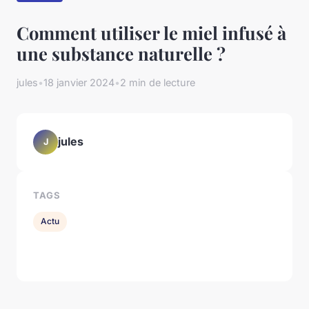
Comment utiliser le miel infusé à
une substance naturelle ?
jules
•
18 janvier 2024
•
2 min de lecture
jules
J
TAGS
Actu