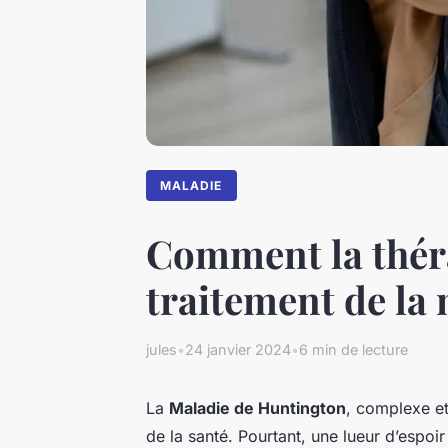
MALADIE
Comment la théra
traitement de la
jules
•
24 janvier 2024
•
6 min de lecture
La
Maladie de Huntington
, complexe et
de la santé. Pourtant, une lueur d’espoir