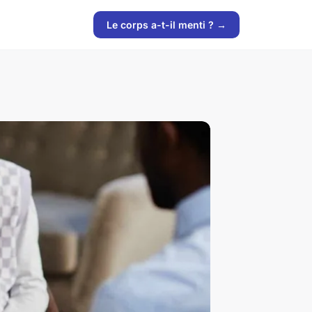
Le corps a-t-il menti ? →