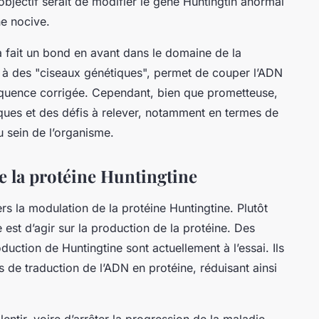
objectif serait de modifier le gène Huntingtin anormal
ne nocive.
a fait un bond en avant dans le domaine de la
 à des "ciseaux génétiques", permet de couper l’ADN
séquence corrigée. Cependant, bien que prometteuse,
ques et des défis à relever, notamment en termes de
u sein de l’organisme.
e la protéine Huntingtine
ers la modulation de la
protéine Huntingtine
. Plutôt
 est d’agir sur la production de la protéine. Des
ction de Huntingtine sont actuellement à l’essai. Ils
s de traduction de l’ADN en protéine, réduisant ainsi
entir, voire d’arrêter la progression de la maladie.