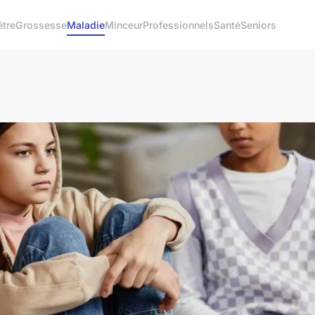
être
Grossesse
Maladie
Minceur
Professionnels
Santé
Seniors