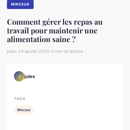
MINCEUR
Comment gérer les repas au
travail pour maintenir une
alimentation saine ?
jules
•
24 janvier 2024
•
5 min de lecture
jules
J
TAGS
Minceur