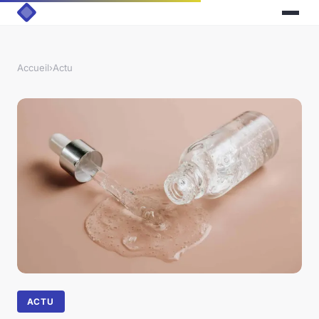
Accueil
›
Actu
ACTU