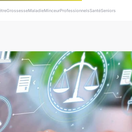
être
Grossesse
Maladie
Minceur
Professionnels
Santé
Seniors