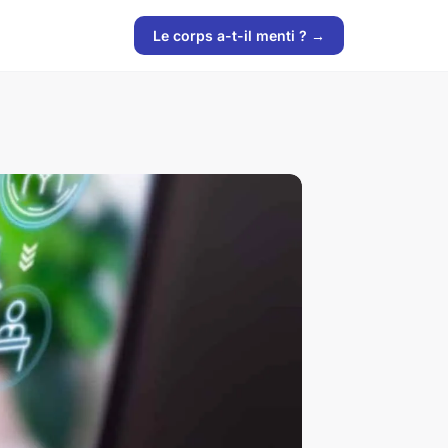
Le corps a-t-il menti ? →