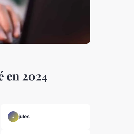
é en 2024
jules
J