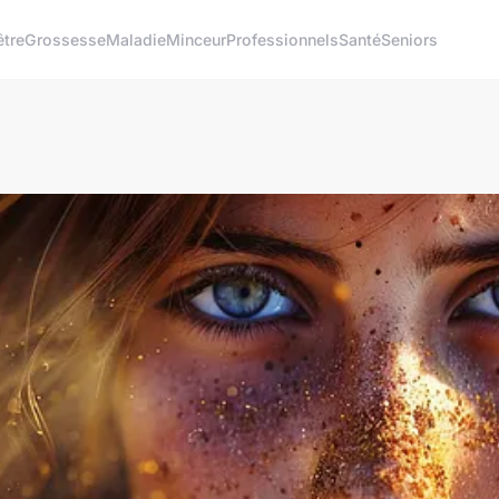
être
Grossesse
Maladie
Minceur
Professionnels
Santé
Seniors