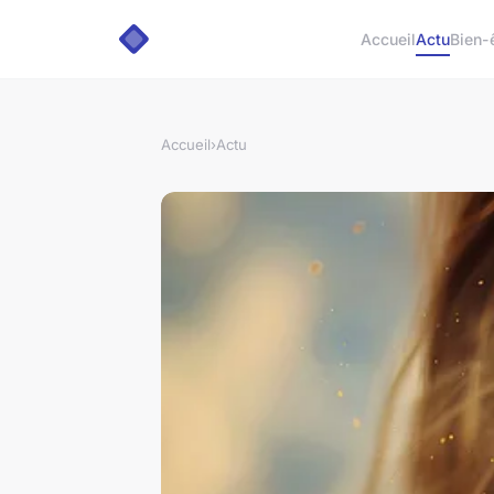
Accueil
Actu
Bien-
Accueil
›
Actu