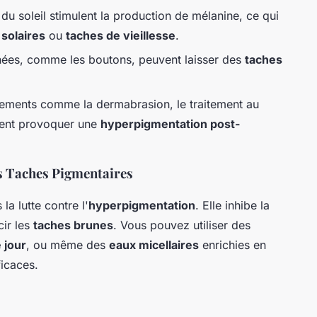
du soleil stimulent la production de mélanine, ce qui
 solaires
ou
taches de vieillesse
.
nées, comme les boutons, peuvent laisser des
taches
tements comme la dermabrasion, le traitement au
uvent provoquer une
hyperpigmentation post-
es Taches Pigmentaires
la lutte contre l'
hyperpigmentation
. Elle inhibe la
cir les
taches brunes
. Vous pouvez utiliser des
 jour
, ou même des
eaux micellaires
enrichies en
ficaces.