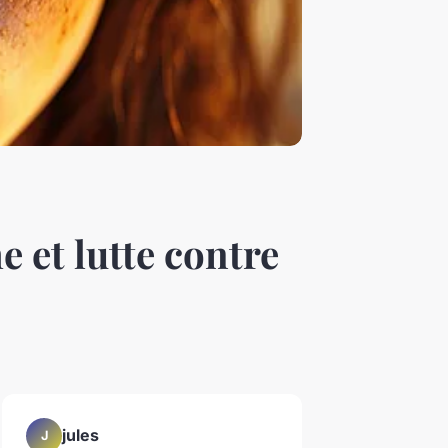
 et lutte contre
jules
J