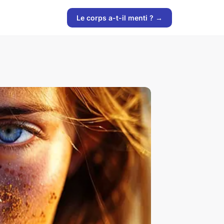
Le corps a-t-il menti ? →