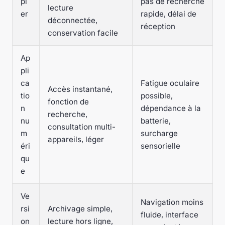
pi
pas de recherche
lecture
er
rapide, délai de
déconnectée,
réception
conservation facile
Ap
pli
ca
Fatigue oculaire
Accès instantané,
tio
possible,
fonction de
n
dépendance à la
recherche,
nu
batterie,
consultation multi-
m
surcharge
appareils, léger
éri
sensorielle
qu
e
Ve
Navigation moins
rsi
Archivage simple,
fluide, interface
on
lecture hors ligne,