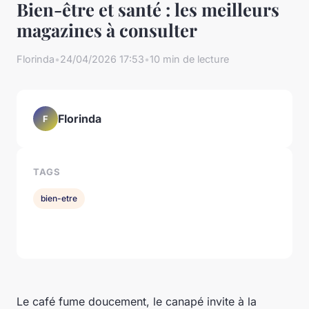
Bien-être et santé : les meilleurs
magazines à consulter
Florinda
•
24/04/2026 17:53
•
10 min de lecture
Florinda
F
TAGS
bien-etre
Le café fume doucement, le canapé invite à la