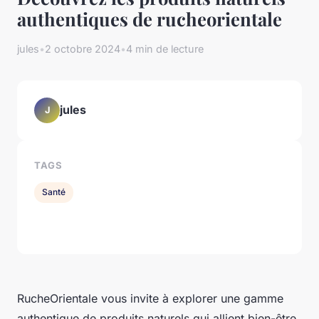
authentiques de rucheorientale
jules
•
2 octobre 2024
•
4 min de lecture
jules
J
TAGS
Santé
RucheOrientale vous invite à explorer une gamme
authentique de produits naturels qui allient bien-être