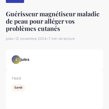
Guérisseur magnétiseur maladie
de peau pour alléger vos
problèmes cutanés
jules
•
12 novembre 2024
•
7 min de lecture
jules
J
TAGS
Santé