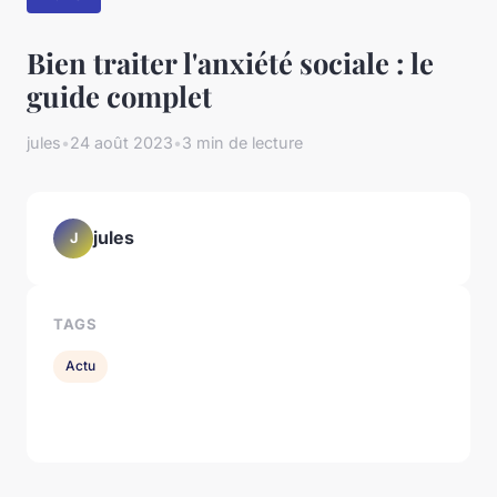
Bien traiter l'anxiété sociale : le
guide complet
jules
•
24 août 2023
•
3 min de lecture
jules
J
TAGS
Actu