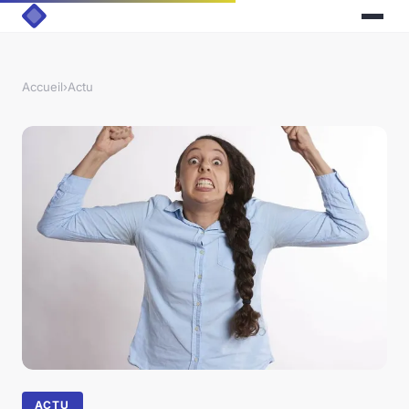
Accueil
›
Actu
ACTU