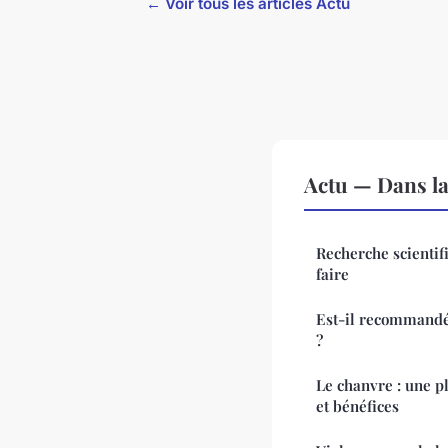
← Voir tous les articles Actu
Actu — Dans l
Recherche scientif
faire
Est-il recommandé
?
Le chanvre : une p
et bénéfices