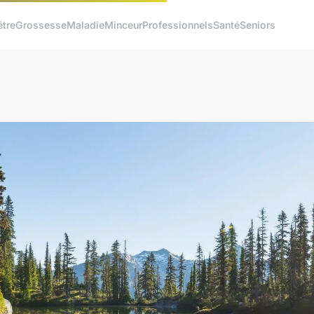
être
Grossesse
Maladie
Minceur
Professionnels
Santé
Seniors