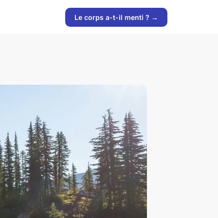
Le corps a-t-il menti ? →