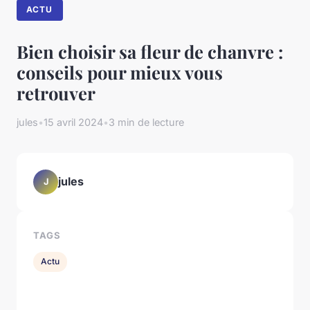
ACTU
Bien choisir sa fleur de chanvre :
conseils pour mieux vous
retrouver
jules
•
15 avril 2024
•
3 min de lecture
jules
J
TAGS
Actu